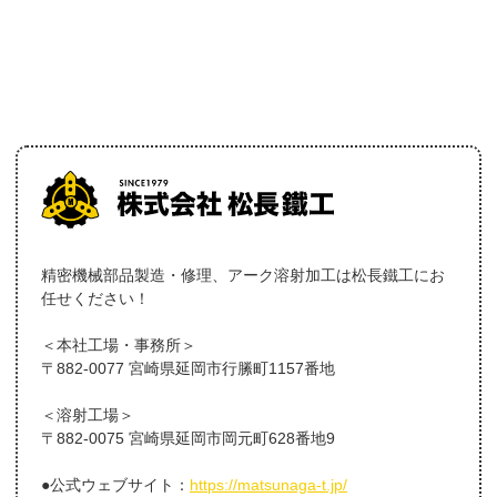
精密機械部品製造・修理、アーク溶射加工は松長鐵工にお
任せください！
＜本社工場・事務所＞
〒882-0077 宮崎県延岡市行縢町1157番地
＜溶射工場＞
〒882-0075 宮崎県延岡市岡元町628番地9
●公式ウェブサイト：
https://matsunaga-t.jp/