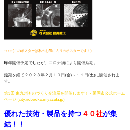
↑↑↑↑↑(このポスターは私のお気に入りのポスターです！)
昨年開催予定でしたが、コロナ禍により開催延期。
延期を経て２０２３年２月１０日(金)～１１日(土)に開催されま
す。
第3回 東九州ものづくり交流展を開催します！ - 延岡市公式ホーム
ページ (city.nobeoka.miyazaki.jp)
優れた技術・製品を持つ
４０社
が集
結！！