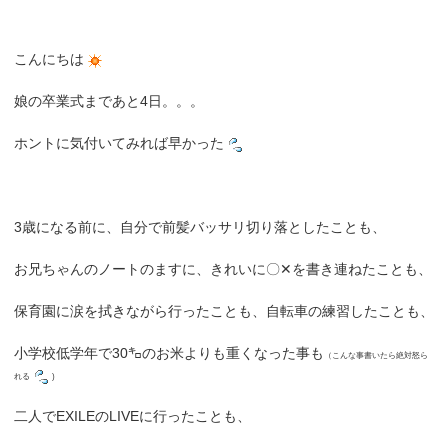
こんにちは
娘の卒業式まであと4日。。。
ホントに気付いてみれば早かった
3歳になる前に、自分で前髪バッサリ切り落としたことも、
お兄ちゃんのノートのますに、きれいに〇
✕
を書き連ねたことも、
保育園に涙を拭きながら行ったことも、自転車の練習したことも、
小学校低学年で30㌔のお米よりも重くなった事も
（こんな事書いたら絶対怒ら
れる
)
二人でEXILEのLIVEに行ったことも、