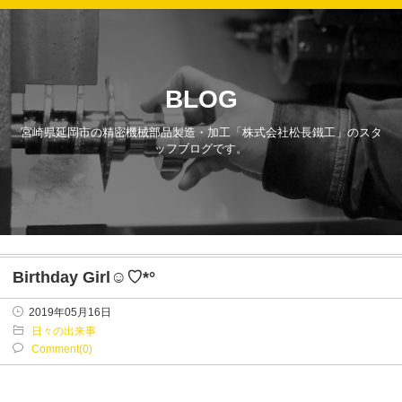
BLOG
宮崎県延岡市の精密機械部品製造・加工「株式会社松長鐵工」のスタ
ッフブログです。
Birthday Girl☺︎♡*°
2019年05月16日
日々の出来事
Comment(0)