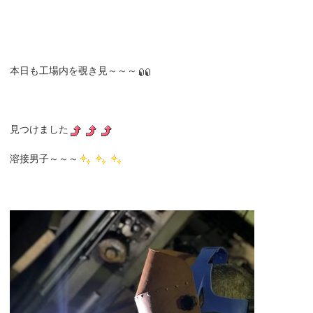
本日も工場内を覗き見～～～
見つけました
溶接男子～～～